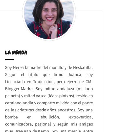
LA MENDA
Soy Nerea la madre del monillo y de Neskatilla.
Según el título que firmó Juanca, soy
Licenciada en Traducción, pero ejerzo de CM-
Blogger-Madre. Soy mitad andaluza (mi lado
peineta) y mitad vasca (léase pintxos), resido en
catalanolandia y comparto mi vida con el padre
de las criaturas desde años ancestros. Soy una
bomba en ebullición, extrovertida,
comunicadora, pasional y según mis amigas
muy Bree Van de Kamp. Soy una mezcla, entre