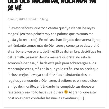
OLÉ OLÉ HOLANDA, HOLANDA YA
SE VÉ
6 enero, 2013
wpadm
blog
Pues eso señores, que toca cantar que “ya vienen los reyes
magos” (en tono peinetero y con palmas que es como me
gusta y lo recuerdo). En mi casa han llegado de manera ligera,
entiéndanlo somos más de Olentzero y como ya se descorchó
el carbonero vasco a tutiplén el 25 de diciembre, decidí que los
del camello pasaran de una manera discreta, no está la
economía de casa, ni la de este país para sobrecargar a los
renacuajos estos, más de lo que ya lo están. Por no decir que
incluso mejor, lleva ya casi diez días disfrutando de sus
regalos y venerando a Olentzero, si señores es el nuevo dios-
amigo del monillo, entiéndanlo ha cumplido sus deseos a
rajatabla y eso no lo hace cualquiera
Al grano, que este
post no es para contarles las nuevas aventuras […]