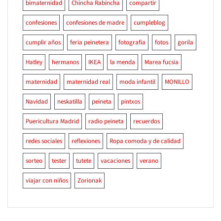
bimaternidad
Chincha Rabincha
compartir
confesiones
confesiones de madre
cumpleblog
cumplir años
feria peinetera
fotografia
fotos
gorila
Hatley
hermanos
IKEA
la menda
Marea fucsia
maternidad
maternidad real
moda infantil
MONILLO
Navidad
neskatilla
peineta
pintxos
Puericultura Madrid
radio peineta
recuerdos
redes sociales
reflexiones
Ropa comoda y de calidad
sorteo
tester
tutete
vacaciones
verano
viajar con niños
Zorionak