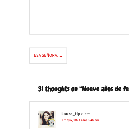
Navegación
ESA SEÑORA….
de
entradas
31 thoughts on “
Nueve años de fel
Laura_tlp
dice:
1 mayo, 2021 a las 8:46 am