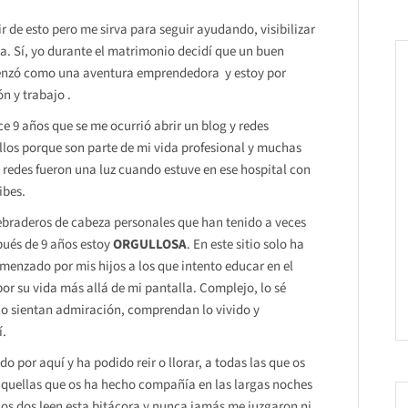
r de esto pero me sirva para seguir ayudando, visibilizar
ia. Sí, yo durante el matrimonio decidí que un buen
zó como una aventura emprendedora y estoy por
n y trabajo .
e 9 años que se me ocurrió abrir un blog y redes
llos porque son parte de mi vida profesional y muchas
 redes fueron una luz cuando estuve en ese hospital con
ibes.
braderos de cabeza personales que han tenido a veces
spués de 9 años estoy
ORGULLOSA
. En este sitio solo ha
menzado por mis hijos a los que intento educar en el
or su vida más allá de mi pantalla. Complejo, lo sé
olo sientan admiración, comprendan lo vivido y
í.
 por aquí y ha podido reir o llorar, a todas las que os
aquellas que os ha hecho compañía en las largas noches
os dos leen esta bitácora y nunca jamás me juzgaron ni