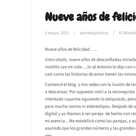
Nueve años de felici
1 mayo, 2021
peinetapintxos
El Mundo
Nueve años de felicidad …..
Intercalada,
nueve años
de
desconfiadas miradas
maldita sea
mi vida….lo sé Antonio lo dijo con cu
casi como las historias de amor tienen las mism
Comencé el blog y mis redes con la ilusión de las
a descansar. Por supuesto volví a la reconquist
intentado casarme siguiendo lo estipulado, pero
para mucha norma ni estereotipos. Después de un
digital y yo íbamos a ser pareja de hecho con re
mi esencia…Me estabilicé como las parejas, y aq
asumido que los grandes números y las grandes
veo.