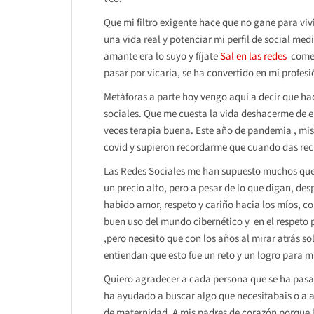
Que mi filtro exigente hace que no gane para vivi
una vida real y potenciar mi perfil de social med
amante era lo suyo y fíjate
Sal en las redes
comen
pasar por vicaria, se ha convertido en mi profesió
Metáforas a parte hoy vengo aquí a decir que hac
sociales. Que me cuesta la vida deshacerme de e
veces terapia buena. Este año de pandemia , mis
covid y supieron recordarme que cuando das rec
Las Redes Sociales me han supuesto muchos que
un precio alto, pero a pesar de lo que digan, de
habido amor, respeto y cariño hacia los míos, co
buen uso del mundo cibernético y en el respeto p
,pero necesito que con los años al mirar atrás s
entiendan que esto fue un reto y un logro para m
Quiero agradecer a cada persona que se ha pasado
ha ayudado a buscar algo que necesitabais o a 
de maternidad. A mis padres de corazón porque l