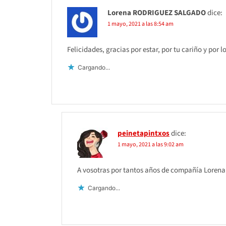
Lorena RODRIGUEZ SALGADO
dice:
1 mayo, 2021 a las 8:54 am
Felicidades, gracias por estar, por tu cariño y por
Cargando...
peinetapintxos
dice:
1 mayo, 2021 a las 9:02 am
A vosotras por tantos años de compañía Lorena
Cargando...