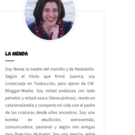
LA MENDA
Soy Nerea la madre del monillo y de Neskatilla.
Según el título que firmó Juanca, soy
Licenciada en Traducción, pero ejerzo de CM-
Blogger-Madre. Soy mitad andaluza (mi lado
peineta) y mitad vasca (léase pintxos), resido en
catalanolandia y comparto mi vida con el padre
de las criaturas desde años ancestros. Soy una
bomba en ebullición, extrovertida,
comunicadora, pasional y según mis amigas
muy Bree Van de Kamp. Soy una mezcla, entre