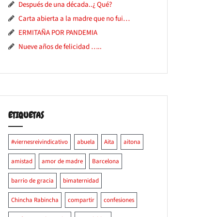
Después de una década..¿ Qué?
Carta abierta a la madre que no fui…
ERMITAÑA POR PANDEMIA
Nueve años de felicidad …..
ETIQUETAS
#viernesreivindicativo
abuela
Aita
aitona
amistad
amor de madre
Barcelona
barrio de gracia
bimaternidad
Chincha Rabincha
compartir
confesiones