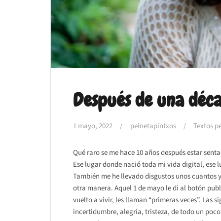
Después de una déca
1 mayo, 2022
peinetapintxos
Textos pe
Qué raro se me hace 10 años después estar senta
Ese lugar donde nació toda mi vida digital, ese 
También me he llevado disgustos unos cuantos y 
otra manera. Aquel 1 de mayo le di al botón pub
vuelto a vivir, les llaman “primeras veces”. Las 
incertidumbre, alegría, tristeza, de todo un poco