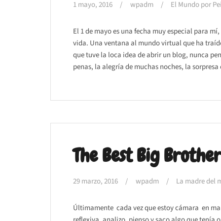
1 mayo, 2016
wpadm
El Mundo por Pe
El 1 de mayo es una fecha muy especial para mí, 
vida. Una ventana al mundo virtual que ha traíd
que tuve la loca idea de abrir un blog, nunca p
penas, la alegría de muchas noches, la sorpresa 
The Best Big Brothe
29 marzo, 2016
wpadm
La madre del 
Últimamente cada vez que estoy cámara en man
reflexiva, analizo, pienso y saco algo que tení