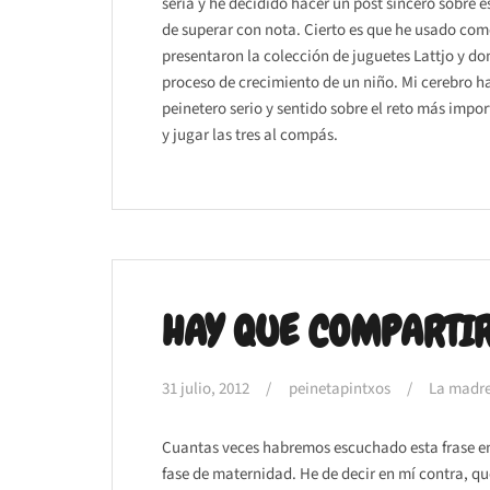
sería y he decidido hacer un post sincero sobre e
de superar con nota. Cierto es que he usado com
presentaron la colección de juguetes Lattjo y do
proceso de crecimiento de un niño. Mi cerebro h
peinetero serio y sentido sobre el reto más impo
y jugar las tres al compás.
HAY QUE COMPARTI
31 julio, 2012
peinetapintxos
La madre
Cuantas veces habremos escuchado esta frase en 
fase de maternidad. He de decir en mí contra, qu