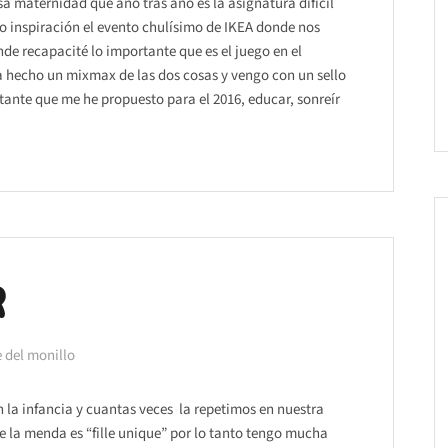
sa maternidad que año tras año es la asignatura difícil
o inspiración el evento chulísimo de IKEA donde nos
nde recapacité lo importante que es el juego en el
a hecho un mixmax de las dos cosas y vengo con un sello
rtante que me he propuesto para el 2016, educar, sonreír
R
 del monillo
la infancia y cuantas veces la repetimos en nuestra
e la menda es “fille unique” por lo tanto tengo mucha