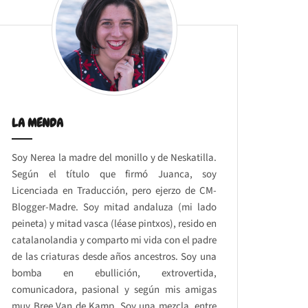
LA MENDA
Soy Nerea la madre del monillo y de Neskatilla.
Según el título que firmó Juanca, soy
Licenciada en Traducción, pero ejerzo de CM-
Blogger-Madre. Soy mitad andaluza (mi lado
peineta) y mitad vasca (léase pintxos), resido en
catalanolandia y comparto mi vida con el padre
de las criaturas desde años ancestros. Soy una
bomba en ebullición, extrovertida,
comunicadora, pasional y según mis amigas
muy Bree Van de Kamp. Soy una mezcla, entre