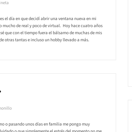
ineta
es el día en que decidí abrir una ventana nueva en mi
o mucho de real y poco de virtual. Hoy hace cuatro años
ensé que con el tiempo fuera el bálsamo de muchas de mis
de otras tantas e incluso un hobby llevado a más.
r
monillo
o o pasando unos días en familia me pongo muy
a olvidado o que simplemente el estrés del momento no me