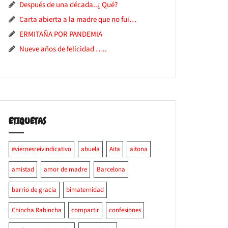
Después de una década..¿ Qué?
Carta abierta a la madre que no fui…
ERMITAÑA POR PANDEMIA
Nueve años de felicidad …..
ETIQUETAS
#viernesreivindicativo
abuela
Aita
aitona
amistad
amor de madre
Barcelona
barrio de gracia
bimaternidad
Chincha Rabincha
compartir
confesiones