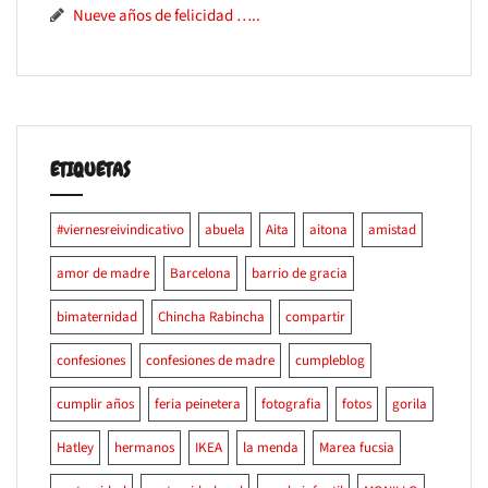
Nueve años de felicidad …..
ETIQUETAS
#viernesreivindicativo
abuela
Aita
aitona
amistad
amor de madre
Barcelona
barrio de gracia
bimaternidad
Chincha Rabincha
compartir
confesiones
confesiones de madre
cumpleblog
cumplir años
feria peinetera
fotografia
fotos
gorila
Hatley
hermanos
IKEA
la menda
Marea fucsia