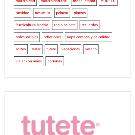
maternidad
maternidad real
moda infantil
MONILLO
Navidad
neskatilla
peineta
pintxos
Puericultura Madrid
radio peineta
recuerdos
redes sociales
reflexiones
Ropa comoda y de calidad
sorteo
tester
tutete
vacaciones
verano
viajar con niños
Zorionak