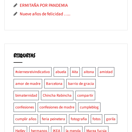
ERMITAÑA POR PANDEMIA
Nueve años de felicidad …..
ETIQUETAS
#viernesreivindicativo
abuela
Aita
aitona
amistad
amor de madre
Barcelona
barrio de gracia
bimaternidad
Chincha Rabincha
compartir
confesiones
confesiones de madre
cumpleblog
cumplir años
feria peinetera
fotografia
fotos
gorila
Hatley
hermanos
IKEA
la menda
Marea fucsia