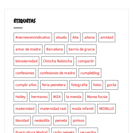
ETIQUETAS
#viernesreivindicativo
abuela
Aita
aitona
amistad
amor de madre
Barcelona
barrio de gracia
bimaternidad
Chincha Rabincha
compartir
confesiones
confesiones de madre
cumpleblog
cumplir años
feria peinetera
fotografia
fotos
gorila
Hatley
hermanos
IKEA
la menda
Marea fucsia
maternidad
maternidad real
moda infantil
MONILLO
Navidad
neskatilla
peineta
pintxos
Puericultura Madrid
radio peineta
recuerdos