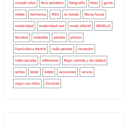
cumplir años
feria peinetera
fotografia
fotos
gorila
Hatley
hermanos
IKEA
la menda
Marea fucsia
maternidad
maternidad real
moda infantil
MONILLO
Navidad
neskatilla
peineta
pintxos
Puericultura Madrid
radio peineta
recuerdos
redes sociales
reflexiones
Ropa comoda y de calidad
sorteo
tester
tutete
vacaciones
verano
viajar con niños
Zorionak