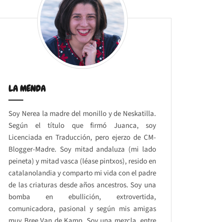
LA MENDA
Soy Nerea la madre del monillo y de Neskatilla.
Según el título que firmó Juanca, soy
Licenciada en Traducción, pero ejerzo de CM-
Blogger-Madre. Soy mitad andaluza (mi lado
peineta) y mitad vasca (léase pintxos), resido en
catalanolandia y comparto mi vida con el padre
de las criaturas desde años ancestros. Soy una
bomba en ebullición, extrovertida,
comunicadora, pasional y según mis amigas
muy Bree Van de Kamp. Soy una mezcla, entre