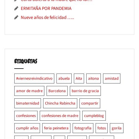
ERMITAÑA POR PANDEMIA
Nueve años de felicidad …..
ETIQUETAS
#viernesreivindicativo
abuela
Aita
aitona
amistad
amor de madre
Barcelona
barrio de gracia
bimaternidad
Chincha Rabincha
compartir
confesiones
confesiones de madre
cumpleblog
cumplir años
feria peinetera
fotografia
fotos
gorila