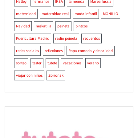
Hatley
hermanos
IKEA
la menda
Marea fucsia
maternidad
maternidad real
moda infantil
MONILLO
Navidad
neskatilla
peineta
pintxos
Puericultura Madrid
radio peineta
recuerdos
redes sociales
reflexiones
Ropa comoda y de calidad
sorteo
tester
tutete
vacaciones
verano
viajar con niños
Zorionak