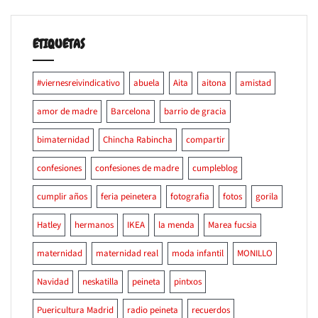
ETIQUETAS
#viernesreivindicativo
abuela
Aita
aitona
amistad
amor de madre
Barcelona
barrio de gracia
bimaternidad
Chincha Rabincha
compartir
confesiones
confesiones de madre
cumpleblog
cumplir años
feria peinetera
fotografia
fotos
gorila
Hatley
hermanos
IKEA
la menda
Marea fucsia
maternidad
maternidad real
moda infantil
MONILLO
Navidad
neskatilla
peineta
pintxos
Puericultura Madrid
radio peineta
recuerdos