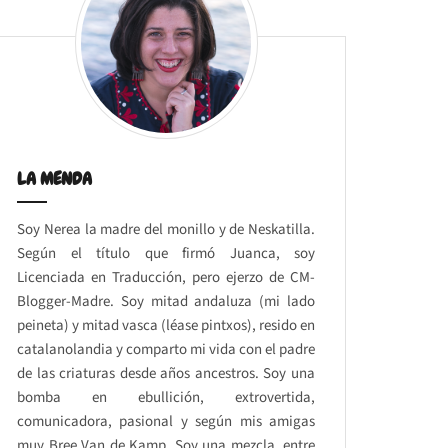
LA MENDA
Soy Nerea la madre del monillo y de Neskatilla.
Según el título que firmó Juanca, soy
Licenciada en Traducción, pero ejerzo de CM-
Blogger-Madre. Soy mitad andaluza (mi lado
peineta) y mitad vasca (léase pintxos), resido en
catalanolandia y comparto mi vida con el padre
de las criaturas desde años ancestros. Soy una
bomba en ebullición, extrovertida,
comunicadora, pasional y según mis amigas
muy Bree Van de Kamp. Soy una mezcla, entre