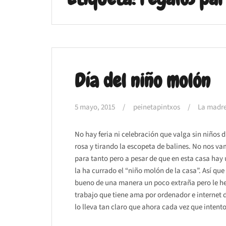
Día del niño molón
5 mayo, 2015
peinetapintxos
La madre
No hay feria ni celebración que valga sin niños 
rosa y tirando la escopeta de balines. No nos v
para tanto pero a pesar de que en esta casa hay un
la ha currado el “niño molón de la casa”. Así qu
bueno de una manera un poco extraña pero le he i
trabajo que tiene ama por ordenador e internet 
lo lleva tan claro que ahora cada vez que intent