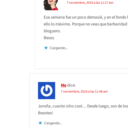
7 noviembre, 2016 a las 11:17 am
Esa semana fue un poco demasié, y en el fondo h
ello lo máximo. Porque no veas que barbaridad 
bloguero.
Besos
Cargando...
Mo
dice:
7 noviembre, 2016 a las 11:48 am
Joroña, cuanto sitio cool… Desde luego, son de los q
Besotes!
Cargando...