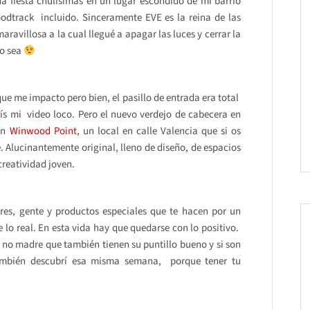
 fiesta chulísimas en un lugar escondido de mi barrio
odtrack incluido. Sinceramente EVE es la reina de las
aravillosa a la cual llegué a apagar las luces y cerrar la
mo sea
ue me impacto pero bien, el pasillo de entrada era total
ís mi video loco. Pero el nuevo verdejo de cabecera en
en
Winwood Point
, un local en calle Valencia que si os
. Alucinantemente original, lleno de diseño, de espacios
creatividad joven.
ares, gente y productos especiales que te hacen por un
 lo real. En esta vida hay que quedarse con lo positivo.
no madre que también tienen su puntillo bueno y si son
mbién descubrí esa misma semana, porque tener tu