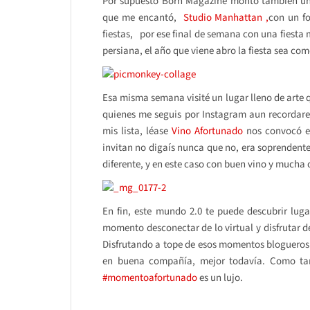
Por supuesto Born Magazine montó también una
que me encantó,
Studio Manhattan ,
con un fo
fiestas, por ese final de semana con una fiesta m
persiana, el año que viene abro la fiesta sea co
Esa misma semana visité un lugar lleno de arte q
quienes me seguis por Instagram aun recordare
mis lista, léase
Vino Afortunado
nos convocó 
invitan no digaís nunca que no, era soprendente
diferente, y en este caso con buen vino y mucha 
En fin, este mundo 2.0 te puede descubrir lug
momento desconectar de lo virtual y disfrutar de
Disfrutando a tope de esos momentos blogueros 
en buena compañía, mejor todavía. Como ta
#momentoafortunado
es un lujo.