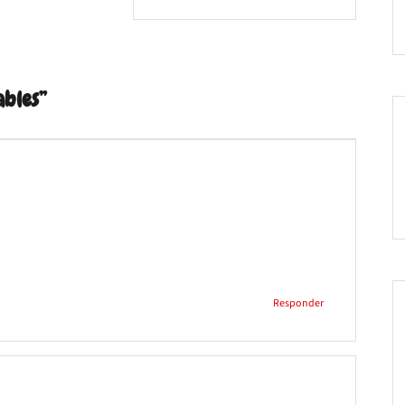
ables
”
Responder