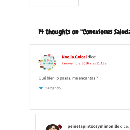
de
entradas
14 thoughts on “
Conexiones Salud
Noelia Golosi
dice:
7 noviembre, 2016 a las 11:15 am
Qué bien lo pasas, me encantas ?
Cargando...
peinetapintxosymimonillo
dice: