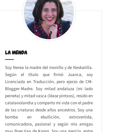
LA MENDA
Soy Nerea la madre del monillo y de Neskatilla.
Según el título que firmó Juanca, soy
Licenciada en Traducción, pero ejerzo de CM-
Blogger-Madre. Soy mitad andaluza (mi lado
peineta) y mitad vasca (léase pintxos), resido en
catalanolandia y comparto mi vida con el padre
de las criaturas desde años ancestros. Soy una
bomba en ebullición, extrovertida,
comunicadora, pasional y según mis amigas
muy Bree Van de Kamp. Soy una mezcla, entre