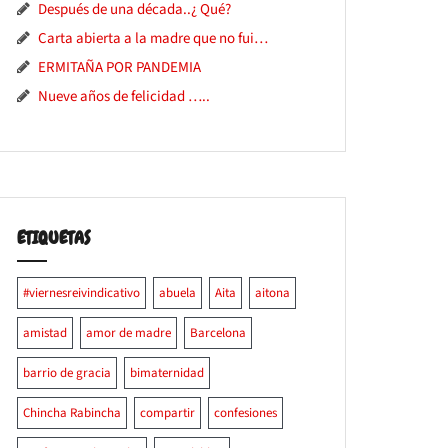
Después de una década..¿ Qué?
Carta abierta a la madre que no fui…
ERMITAÑA POR PANDEMIA
Nueve años de felicidad …..
ETIQUETAS
#viernesreivindicativo
abuela
Aita
aitona
amistad
amor de madre
Barcelona
barrio de gracia
bimaternidad
Chincha Rabincha
compartir
confesiones