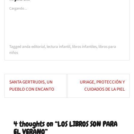
Cargando...
Tagged
anda editorial
,
lectura infantil
,
libros infantiles
,
libros para
niños
Navegación
SANTA GERTRUDIS, UN
URIAGE, PROTECCIÓN Y
de
PUEBLO CON ENCANTO
CUIDADOS DE LA PIEL
entradas
4 thoughts on “
LOS LIBROS SON PARA
EL VERANO
”