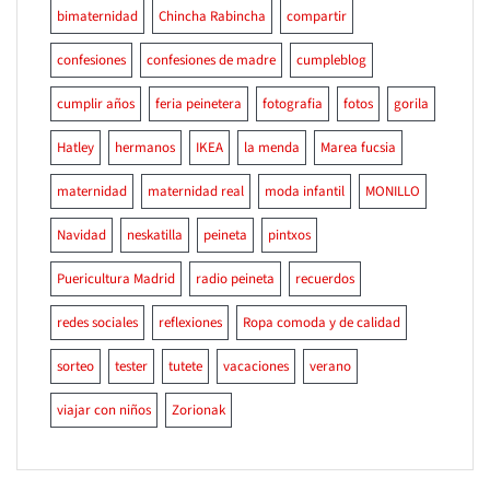
bimaternidad
Chincha Rabincha
compartir
confesiones
confesiones de madre
cumpleblog
cumplir años
feria peinetera
fotografia
fotos
gorila
Hatley
hermanos
IKEA
la menda
Marea fucsia
maternidad
maternidad real
moda infantil
MONILLO
Navidad
neskatilla
peineta
pintxos
Puericultura Madrid
radio peineta
recuerdos
redes sociales
reflexiones
Ropa comoda y de calidad
sorteo
tester
tutete
vacaciones
verano
viajar con niños
Zorionak