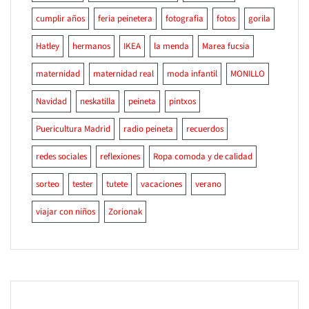
cumplir años
feria peinetera
fotografia
fotos
gorila
Hatley
hermanos
IKEA
la menda
Marea fucsia
maternidad
maternidad real
moda infantil
MONILLO
Navidad
neskatilla
peineta
pintxos
Puericultura Madrid
radio peineta
recuerdos
redes sociales
reflexiones
Ropa comoda y de calidad
sorteo
tester
tutete
vacaciones
verano
viajar con niños
Zorionak