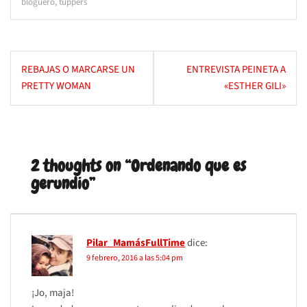
bloguero
,
tuppers
Navegación
REBAJAS O MARCARSE UN
ENTREVISTA PEINETA A
de
PRETTY WOMAN
«ESTHER GILI»
entradas
2 thoughts on “
Ordenando que es
gerundio
”
Pilar_MamásFullTime
dice:
9 febrero, 2016 a las 5:04 pm
¡Jo, maja!