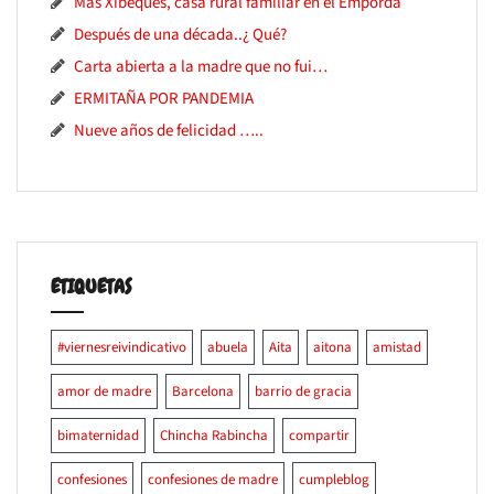
Mas Xibeques, casa rural familiar en el Empordà
Después de una década..¿ Qué?
Carta abierta a la madre que no fui…
ERMITAÑA POR PANDEMIA
Nueve años de felicidad …..
ETIQUETAS
#viernesreivindicativo
abuela
Aita
aitona
amistad
amor de madre
Barcelona
barrio de gracia
bimaternidad
Chincha Rabincha
compartir
confesiones
confesiones de madre
cumpleblog