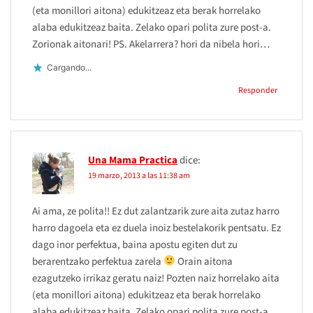
(eta monillori aitona) edukitzeaz eta berak horrelako
alaba edukitzeaz baita. Zelako opari polita zure post-a.
Zorionak aitonari! PS. Akelarrera? hori da nibela hori…
Cargando...
Responder
Una Mama Practica
dice:
19 marzo, 2013 a las 11:38 am
Ai ama, ze polita!! Ez dut zalantzarik zure aita zutaz harro
harro dagoela eta ez duela inoiz bestelakorik pentsatu. Ez
dago inor perfektua, baina apostu egiten dut zu
berarentzako perfektua zarela
Orain aitona
ezagutzeko irrikaz geratu naiz! Pozten naiz horrelako aita
(eta monillori aitona) edukitzeaz eta berak horrelako
alaba edukitzeaz baita. Zelako opari polita zure post-a.