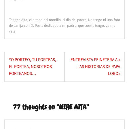
Tagged
Aita
,
el aitona del monillo
,
el dia del padre
,
No tengo ni una foto
de canija con él
,
Poste dedicado a mi padre
,
que suerte tengo
,
ya me
vale
Navegación
YO PORTEO, TU PORTEAS,
ENTREVISTA PEINETERA A »
de
EL PORTEA, NOSOTROS
LAS HISTORIAS DE PAPA
entradas
PORTEAMOS…
LOBO»
77 thoughts on “
NIRE AITA
”