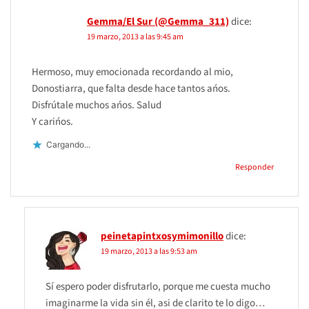
Gemma/El Sur (@Gemma_311)
dice:
19 marzo, 2013 a las 9:45 am
Hermoso, muy emocionada recordando al mio,
Donostiarra, que falta desde hace tantos ańos.
Disfrútale muchos ańos. Salud
Y carińos.
Cargando...
Responder
peinetapintxosymimonillo
dice:
19 marzo, 2013 a las 9:53 am
Sí espero poder disfrutarlo, porque me cuesta mucho
imaginarme la vida sin él, asi de clarito te lo digo…