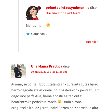
peinetapintxosymimonillo
dice:
20 marzo, 2013 a las 9:14 am
Menos mal!!!
Cargando...
Responder
Una Mama Practica
dice:
19 marzo, 2013 a las 11:38 am
Ai ama, ze polita!! Ez dut zalantzarik zure aita zutaz harro
harro dagoela eta ez duela inoiz bestelakorik pentsatu. Ez
dago inor perfektua, baina apostu egiten dut zu
berarentzako perfektua zarela
Orain aitona
ezagutzeko irrikaz geratu naiz! Pozten naiz horrelako aita