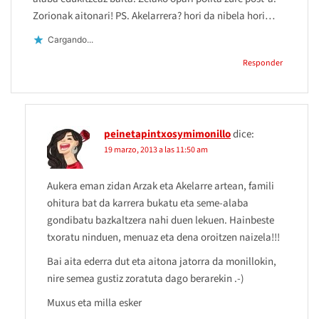
Zorionak aitonari! PS. Akelarrera? hori da nibela hori…
Cargando...
Responder
peinetapintxosymimonillo
dice:
19 marzo, 2013 a las 11:50 am
Aukera eman zidan Arzak eta Akelarre artean, famili
ohitura bat da karrera bukatu eta seme-alaba
gondibatu bazkaltzera nahi duen lekuen. Hainbeste
txoratu ninduen, menuaz eta dena oroitzen naizela!!!
Bai aita ederra dut eta aitona jatorra da monillokin,
nire semea gustiz zoratuta dago berarekin .-)
Muxus eta milla esker