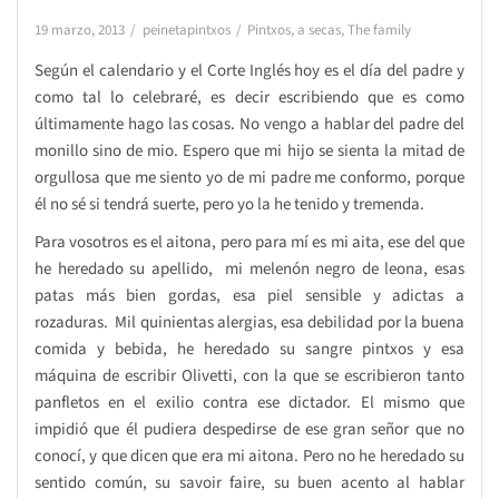
19 marzo, 2013
peinetapintxos
Pintxos, a secas
,
The family
Según el calendario y el Corte Inglés hoy es el día del padre y
como tal lo celebraré, es decir escribiendo que es como
últimamente hago las cosas. No vengo a hablar del padre del
monillo sino de mio. Espero que mi hijo se sienta la mitad de
orgullosa que me siento yo de mi padre me conformo, porque
él no sé si tendrá suerte, pero yo la he tenido y tremenda.
Para vosotros es el aitona, pero para mí es mi aita, ese del que
he heredado su apellido, mi melenón negro de leona, esas
patas más bien gordas, esa piel sensible y adictas a
rozaduras. Mil quinientas alergias, esa debilidad por la buena
comida y bebida, he heredado su sangre pintxos y esa
máquina de escribir Olivetti, con la que se escribieron tanto
panfletos en el exilio contra ese dictador. El mismo que
impidió que él pudiera despedirse de ese gran señor que no
conocí, y que dicen que era mi aitona. Pero no he heredado su
sentido común, su savoir faire, su buen acento al hablar