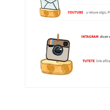
YOUTUBE
y retuve algo, P
INTAGRAM
dicen 
TUTETE
link afil