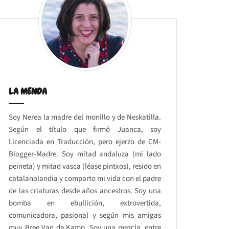
LA MENDA
Soy Nerea la madre del monillo y de Neskatilla.
Según el título que firmó Juanca, soy
Licenciada en Traducción, pero ejerzo de CM-
Blogger-Madre. Soy mitad andaluza (mi lado
peineta) y mitad vasca (léase pintxos), resido en
catalanolandia y comparto mi vida con el padre
de las criaturas desde años ancestros. Soy una
bomba en ebullición, extrovertida,
comunicadora, pasional y según mis amigas
muy Bree Van de Kamp. Soy una mezcla, entre