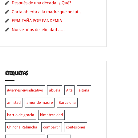
Después de una década..¿ Qué?
Carta abierta a la madre que no fui…
ERMITAÑA POR PANDEMIA
Nueve años de felicidad …..
ETIQUETAS
#viernesreivindicativo
abuela
Aita
aitona
amistad
amor de madre
Barcelona
barrio de gracia
bimaternidad
Chincha Rabincha
compartir
confesiones