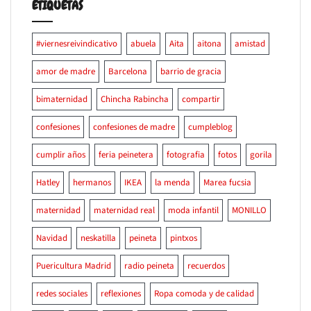
ETIQUETAS
#viernesreivindicativo
abuela
Aita
aitona
amistad
amor de madre
Barcelona
barrio de gracia
bimaternidad
Chincha Rabincha
compartir
confesiones
confesiones de madre
cumpleblog
cumplir años
feria peinetera
fotografia
fotos
gorila
Hatley
hermanos
IKEA
la menda
Marea fucsia
maternidad
maternidad real
moda infantil
MONILLO
Navidad
neskatilla
peineta
pintxos
Puericultura Madrid
radio peineta
recuerdos
redes sociales
reflexiones
Ropa comoda y de calidad