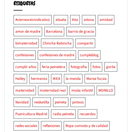
ETIQUETAS
#viernesreivindicativo
abuela
Aita
aitona
amistad
amor de madre
Barcelona
barrio de gracia
bimaternidad
Chincha Rabincha
compartir
confesiones
confesiones de madre
cumpleblog
cumplir años
feria peinetera
fotografia
fotos
gorila
Hatley
hermanos
IKEA
la menda
Marea fucsia
maternidad
maternidad real
moda infantil
MONILLO
Navidad
neskatilla
peineta
pintxos
Puericultura Madrid
radio peineta
recuerdos
redes sociales
reflexiones
Ropa comoda y de calidad