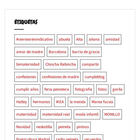
ETIQUETAS
#viernesreivindicativo
abuela
Aita
aitona
amistad
amor de madre
Barcelona
barrio de gracia
bimaternidad
Chincha Rabincha
compartir
confesiones
confesiones de madre
cumpleblog
cumplir años
feria peinetera
fotografia
fotos
gorila
Hatley
hermanos
IKEA
la menda
Marea fucsia
maternidad
maternidad real
moda infantil
MONILLO
Navidad
neskatilla
peineta
pintxos
Puericultura Madrid
radio peineta
recuerdos