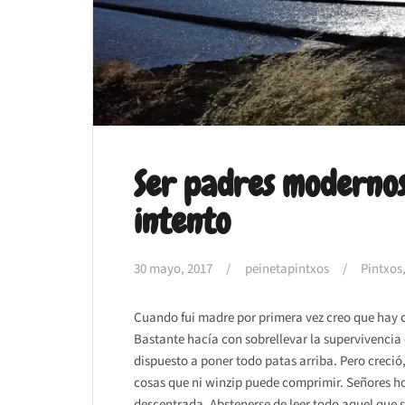
Ser padres modernos
intento
30 mayo, 2017
peinetapintxos
Pintxos,
Cuando fui madre por primera vez creo que hay c
Bastante hacía con sobrellevar la supervivencia 
dispuesto a poner todo patas arriba. Pero creció,
cosas que ni winzip puede comprimir. Señores h
descentrada. Abstenerse de leer todo aquel que si