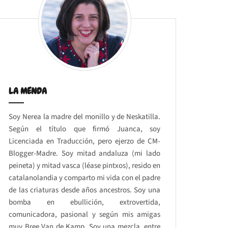
LA MENDA
Soy Nerea la madre del monillo y de Neskatilla.
Según el título que firmó Juanca, soy
Licenciada en Traducción, pero ejerzo de CM-
Blogger-Madre. Soy mitad andaluza (mi lado
peineta) y mitad vasca (léase pintxos), resido en
catalanolandia y comparto mi vida con el padre
de las criaturas desde años ancestros. Soy una
bomba en ebullición, extrovertida,
comunicadora, pasional y según mis amigas
muy Bree Van de Kamp. Soy una mezcla, entre