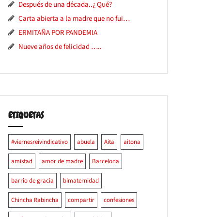
Después de una década..¿ Qué?
Carta abierta a la madre que no fui…
ERMITAÑA POR PANDEMIA
Nueve años de felicidad …..
ETIQUETAS
#viernesreivindicativo
abuela
Aita
aitona
amistad
amor de madre
Barcelona
barrio de gracia
bimaternidad
Chincha Rabincha
compartir
confesiones