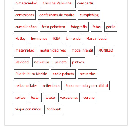
bimaternidad
Chincha Rabincha
compartir
confesiones
confesiones de madre
cumpleblog
cumplir años
feria peinetera
fotografia
fotos
gorila
Hatley
hermanos
IKEA
la menda
Marea fucsia
maternidad
maternidad real
moda infantil
MONILLO
Navidad
neskatilla
peineta
pintxos
Puericultura Madrid
radio peineta
recuerdos
redes sociales
reflexiones
Ropa comoda y de calidad
sorteo
tester
tutete
vacaciones
verano
viajar con niños
Zorionak