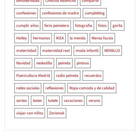
bimaternidad
Chincha Rabincha
compartir
confesiones
confesiones de madre
cumpleblog
cumplir años
feria peinetera
fotografia
fotos
gorila
Hatley
hermanos
IKEA
la menda
Marea fucsia
maternidad
maternidad real
moda infantil
MONILLO
Navidad
neskatilla
peineta
pintxos
Puericultura Madrid
radio peineta
recuerdos
redes sociales
reflexiones
Ropa comoda y de calidad
sorteo
tester
tutete
vacaciones
verano
viajar con niños
Zorionak