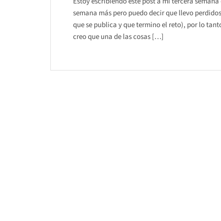
Estoy escribiendo este post a mi tercera semana
semana más pero puedo decir que llevo perdidos 3
que se publica y que termino el reto), por lo ta
creo que una de las cosas […]