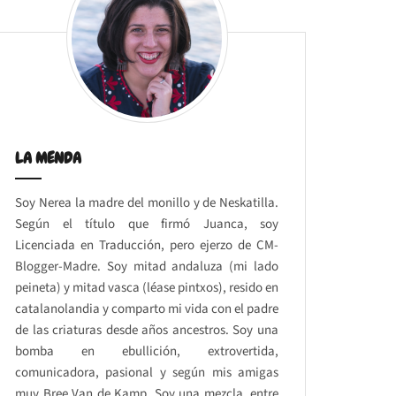
LA MENDA
Soy Nerea la madre del monillo y de Neskatilla.
Según el título que firmó Juanca, soy
Licenciada en Traducción, pero ejerzo de CM-
Blogger-Madre. Soy mitad andaluza (mi lado
peineta) y mitad vasca (léase pintxos), resido en
catalanolandia y comparto mi vida con el padre
de las criaturas desde años ancestros. Soy una
bomba en ebullición, extrovertida,
comunicadora, pasional y según mis amigas
muy Bree Van de Kamp. Soy una mezcla, entre