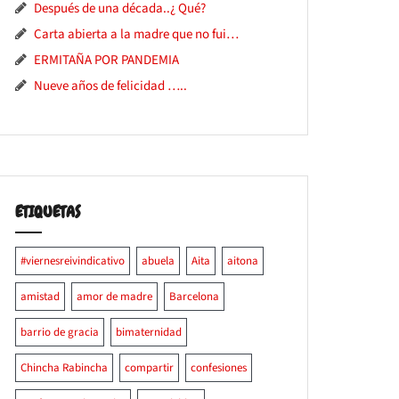
Después de una década..¿ Qué?
Carta abierta a la madre que no fui…
ERMITAÑA POR PANDEMIA
Nueve años de felicidad …..
ETIQUETAS
#viernesreivindicativo
abuela
Aita
aitona
amistad
amor de madre
Barcelona
barrio de gracia
bimaternidad
Chincha Rabincha
compartir
confesiones