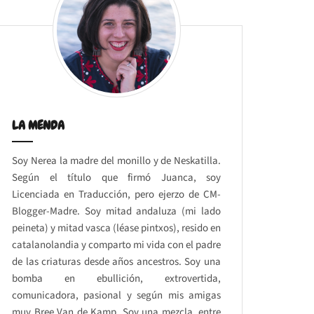
LA MENDA
Soy Nerea la madre del monillo y de Neskatilla.
Según el título que firmó Juanca, soy
Licenciada en Traducción, pero ejerzo de CM-
Blogger-Madre. Soy mitad andaluza (mi lado
peineta) y mitad vasca (léase pintxos), resido en
catalanolandia y comparto mi vida con el padre
de las criaturas desde años ancestros. Soy una
bomba en ebullición, extrovertida,
comunicadora, pasional y según mis amigas
muy Bree Van de Kamp. Soy una mezcla, entre