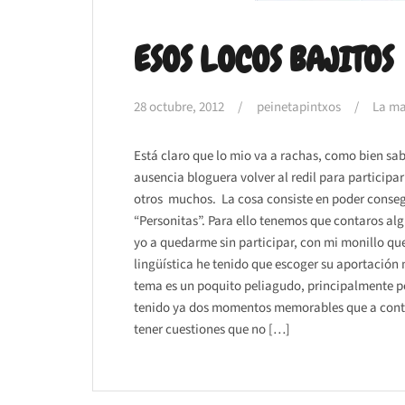
ESOS LOCOS BAJITOS
28 octubre, 2012
peinetapintxos
La ma
Está claro que lo mio va a rachas, como bien sa
ausencia bloguera volver al redil para participar
otros muchos. La cosa consiste en poder consegu
“Personitas”. Para ello tenemos que contaros a
yo a quedarme sin participar, con mi monillo que
lingüística he tenido que escoger su aportación
tema es un poquito peliagudo, principalmente po
tenido ya dos momentos memorables que a conti
tener cuestiones que no […]