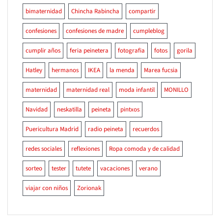
bimaternidad
Chincha Rabincha
compartir
confesiones
confesiones de madre
cumpleblog
cumplir años
feria peinetera
fotografia
fotos
gorila
Hatley
hermanos
IKEA
la menda
Marea fucsia
maternidad
maternidad real
moda infantil
MONILLO
Navidad
neskatilla
peineta
pintxos
Puericultura Madrid
radio peineta
recuerdos
redes sociales
reflexiones
Ropa comoda y de calidad
sorteo
tester
tutete
vacaciones
verano
viajar con niños
Zorionak