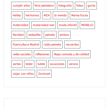
cumplir años
feria peinetera
fotografia
fotos
gorila
Hatley
hermanos
IKEA
la menda
Marea fucsia
maternidad
maternidad real
moda infantil
MONILLO
Navidad
neskatilla
peineta
pintxos
Puericultura Madrid
radio peineta
recuerdos
redes sociales
reflexiones
Ropa comoda y de calidad
sorteo
tester
tutete
vacaciones
verano
viajar con niños
Zorionak