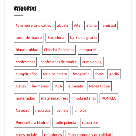
ETIQUETAS
#viernesreivindicativo
abuela
Aita
aitona
amistad
amor de madre
Barcelona
barrio de gracia
bimaternidad
Chincha Rabincha
compartir
confesiones
confesiones de madre
cumpleblog
cumplir años
feria peinetera
fotografia
fotos
gorila
Hatley
hermanos
IKEA
la menda
Marea fucsia
maternidad
maternidad real
moda infantil
MONILLO
Navidad
neskatilla
peineta
pintxos
Puericultura Madrid
radio peineta
recuerdos
redes sociales
reflexiones
Ropa comoda y de calidad