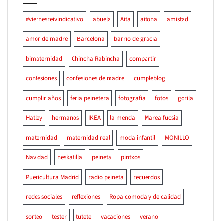
#viernesreivindicativo
abuela
Aita
aitona
amistad
amor de madre
Barcelona
barrio de gracia
bimaternidad
Chincha Rabincha
compartir
confesiones
confesiones de madre
cumpleblog
cumplir años
feria peinetera
fotografia
fotos
gorila
Hatley
hermanos
IKEA
la menda
Marea fucsia
maternidad
maternidad real
moda infantil
MONILLO
Navidad
neskatilla
peineta
pintxos
Puericultura Madrid
radio peineta
recuerdos
redes sociales
reflexiones
Ropa comoda y de calidad
sorteo
tester
tutete
vacaciones
verano