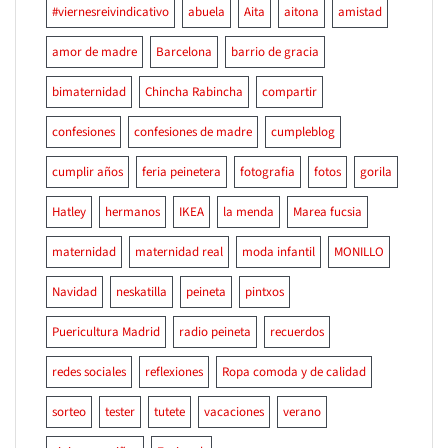
#viernesreivindicativo
abuela
Aita
aitona
amistad
amor de madre
Barcelona
barrio de gracia
bimaternidad
Chincha Rabincha
compartir
confesiones
confesiones de madre
cumpleblog
cumplir años
feria peinetera
fotografia
fotos
gorila
Hatley
hermanos
IKEA
la menda
Marea fucsia
maternidad
maternidad real
moda infantil
MONILLO
Navidad
neskatilla
peineta
pintxos
Puericultura Madrid
radio peineta
recuerdos
redes sociales
reflexiones
Ropa comoda y de calidad
sorteo
tester
tutete
vacaciones
verano