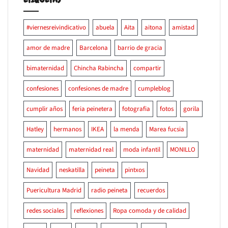
#viernesreivindicativo
abuela
Aita
aitona
amistad
amor de madre
Barcelona
barrio de gracia
bimaternidad
Chincha Rabincha
compartir
confesiones
confesiones de madre
cumpleblog
cumplir años
feria peinetera
fotografia
fotos
gorila
Hatley
hermanos
IKEA
la menda
Marea fucsia
maternidad
maternidad real
moda infantil
MONILLO
Navidad
neskatilla
peineta
pintxos
Puericultura Madrid
radio peineta
recuerdos
redes sociales
reflexiones
Ropa comoda y de calidad