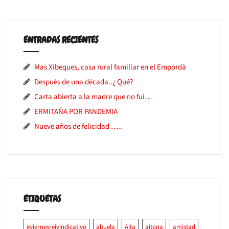
ENTRADAS RECIENTES
Mas Xibeques, casa rural familiar en el Empordà
Después de una década..¿ Qué?
Carta abierta a la madre que no fui…
ERMITAÑA POR PANDEMIA
Nueve años de felicidad …..
ETIQUETAS
#viernesreivindicativo
abuela
Aita
aitona
amistad