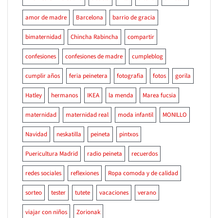
amor de madre
Barcelona
barrio de gracia
bimaternidad
Chincha Rabincha
compartir
confesiones
confesiones de madre
cumpleblog
cumplir años
feria peinetera
fotografia
fotos
gorila
Hatley
hermanos
IKEA
la menda
Marea fucsia
maternidad
maternidad real
moda infantil
MONILLO
Navidad
neskatilla
peineta
pintxos
Puericultura Madrid
radio peineta
recuerdos
redes sociales
reflexiones
Ropa comoda y de calidad
sorteo
tester
tutete
vacaciones
verano
viajar con niños
Zorionak