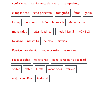
confesiones
confesiones de madre
cumpleblog
cumplir años
feria peinetera
fotografia
fotos
gorila
Hatley
hermanos
IKEA
la menda
Marea fucsia
maternidad
maternidad real
moda infantil
MONILLO
Navidad
neskatilla
peineta
pintxos
Puericultura Madrid
radio peineta
recuerdos
redes sociales
reflexiones
Ropa comoda y de calidad
sorteo
tester
tutete
vacaciones
verano
viajar con niños
Zorionak