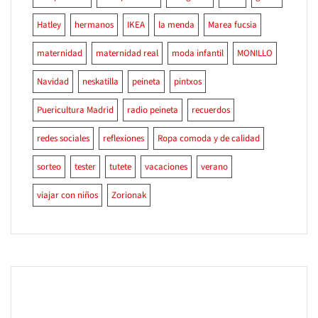
Hatley
hermanos
IKEA
la menda
Marea fucsia
maternidad
maternidad real
moda infantil
MONILLO
Navidad
neskatilla
peineta
pintxos
Puericultura Madrid
radio peineta
recuerdos
redes sociales
reflexiones
Ropa comoda y de calidad
sorteo
tester
tutete
vacaciones
verano
viajar con niños
Zorionak