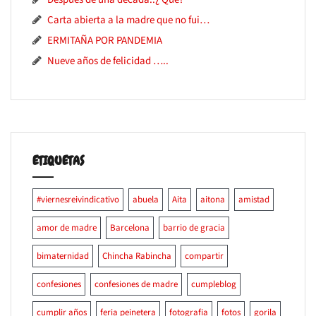
Carta abierta a la madre que no fui…
ERMITAÑA POR PANDEMIA
Nueve años de felicidad …..
ETIQUETAS
#viernesreivindicativo
abuela
Aita
aitona
amistad
amor de madre
Barcelona
barrio de gracia
bimaternidad
Chincha Rabincha
compartir
confesiones
confesiones de madre
cumpleblog
cumplir años
feria peinetera
fotografia
fotos
gorila