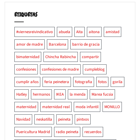
ETIQUETAS
#viernesreivindicativo
abuela
Aita
aitona
amistad
amor de madre
Barcelona
barrio de gracia
bimaternidad
Chincha Rabincha
compartir
confesiones
confesiones de madre
cumpleblog
cumplir años
feria peinetera
fotografia
fotos
gorila
Hatley
hermanos
IKEA
la menda
Marea fucsia
maternidad
maternidad real
moda infantil
MONILLO
Navidad
neskatilla
peineta
pintxos
Puericultura Madrid
radio peineta
recuerdos