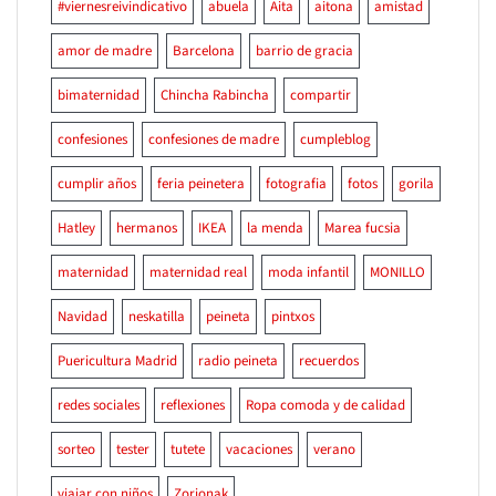
#viernesreivindicativo
abuela
Aita
aitona
amistad
amor de madre
Barcelona
barrio de gracia
bimaternidad
Chincha Rabincha
compartir
confesiones
confesiones de madre
cumpleblog
cumplir años
feria peinetera
fotografia
fotos
gorila
Hatley
hermanos
IKEA
la menda
Marea fucsia
maternidad
maternidad real
moda infantil
MONILLO
Navidad
neskatilla
peineta
pintxos
Puericultura Madrid
radio peineta
recuerdos
redes sociales
reflexiones
Ropa comoda y de calidad
sorteo
tester
tutete
vacaciones
verano
viajar con niños
Zorionak