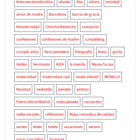
#viernesreivindicativo
abuela
Aita
aitona
amistad
amor de madre
Barcelona
barrio de gracia
bimaternidad
Chincha Rabincha
compartir
confesiones
confesiones de madre
cumpleblog
cumplir años
feria peinetera
fotografia
fotos
gorila
Hatley
hermanos
IKEA
la menda
Marea fucsia
maternidad
maternidad real
moda infantil
MONILLO
Navidad
neskatilla
peineta
pintxos
Puericultura Madrid
radio peineta
recuerdos
redes sociales
reflexiones
Ropa comoda y de calidad
sorteo
tester
tutete
vacaciones
verano
viajar con niños
Zorionak