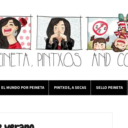
EL MUNDO POR PEINETA
PINTXOS, A SECAS
SELLO PEINETA
e verano