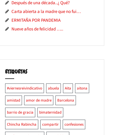
Después de una década..¿ Qué?
Carta abierta a la madre que no fui…
ERMITAÑA POR PANDEMIA
Nueve años de felicidad …..
ETIQUETAS
#viernesreivindicativo
abuela
Aita
aitona
amistad
amor de madre
Barcelona
barrio de gracia
bimaternidad
Chincha Rabincha
compartir
confesiones