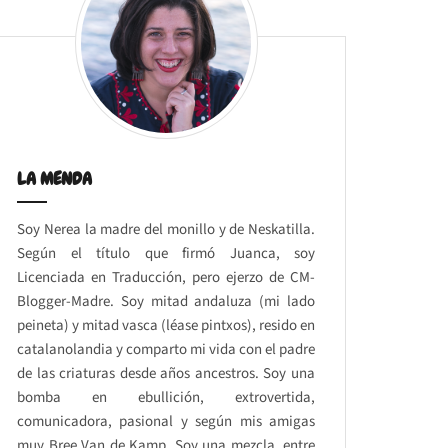
LA MENDA
Soy Nerea la madre del monillo y de Neskatilla.
Según el título que firmó Juanca, soy
Licenciada en Traducción, pero ejerzo de CM-
Blogger-Madre. Soy mitad andaluza (mi lado
peineta) y mitad vasca (léase pintxos), resido en
catalanolandia y comparto mi vida con el padre
de las criaturas desde años ancestros. Soy una
bomba en ebullición, extrovertida,
comunicadora, pasional y según mis amigas
muy Bree Van de Kamp. Soy una mezcla, entre