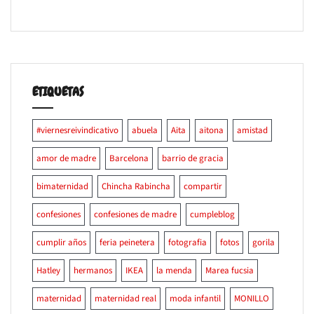
ETIQUETAS
#viernesreivindicativo
abuela
Aita
aitona
amistad
amor de madre
Barcelona
barrio de gracia
bimaternidad
Chincha Rabincha
compartir
confesiones
confesiones de madre
cumpleblog
cumplir años
feria peinetera
fotografia
fotos
gorila
Hatley
hermanos
IKEA
la menda
Marea fucsia
maternidad
maternidad real
moda infantil
MONILLO