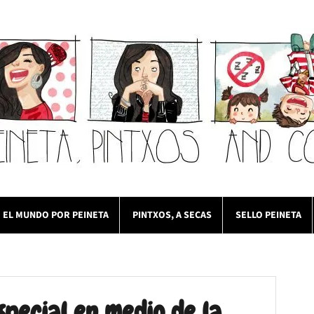
EL MUNDO POR PEINETA
PINTXOS, A SECAS
SELLO PEINETA
special en medio de la