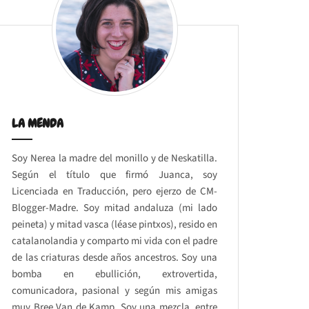
LA MENDA
Soy Nerea la madre del monillo y de Neskatilla.
Según el título que firmó Juanca, soy
Licenciada en Traducción, pero ejerzo de CM-
Blogger-Madre. Soy mitad andaluza (mi lado
peineta) y mitad vasca (léase pintxos), resido en
catalanolandia y comparto mi vida con el padre
de las criaturas desde años ancestros. Soy una
bomba en ebullición, extrovertida,
comunicadora, pasional y según mis amigas
muy Bree Van de Kamp. Soy una mezcla, entre