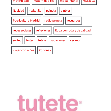
maternidad
maternidad real
moda infantil
MONILLO
Navidad
neskatilla
peineta
pintxos
Puericultura Madrid
radio peineta
recuerdos
redes sociales
reflexiones
Ropa comoda y de calidad
sorteo
tester
tutete
vacaciones
verano
viajar con niños
Zorionak