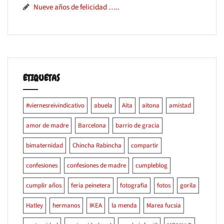
Nueve años de felicidad …..
ETIQUETAS
#viernesreivindicativo
abuela
Aita
aitona
amistad
amor de madre
Barcelona
barrio de gracia
bimaternidad
Chincha Rabincha
compartir
confesiones
confesiones de madre
cumpleblog
cumplir años
feria peinetera
fotografia
fotos
gorila
Hatley
hermanos
IKEA
la menda
Marea fucsia