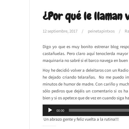
¿Por qué le llaman 
12 septiembre, 2017
peinetapintxos
Ra
Digo yo que es muy bonito estrenar blog resp
castañuelas. Pero claro aquí tenoclerda mayo
maquinaria no sabré si el barco navega en buen
Hoy he decidió volver a deleitaros con un Radio
he dejado criando telarañas. No me puedo i
minutos de humor de madre. Con cariño y mucha
sólo pediros que dejéis un comentario si os ha
bien y si os apetece que de vez en cuando siga h
Reproductor
00:00
de
Un abrazo gente y feliz vuelta a la rutina!!!
audio