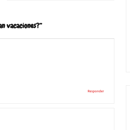
an vacaciones?
”
Responder