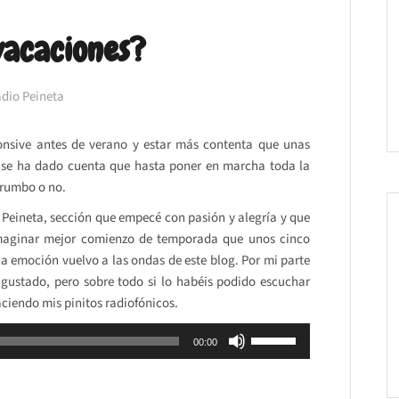
vacaciones?
dio Peineta
onsive antes de verano y estar más contenta que unas
r se ha dado cuenta que hasta poner en marcha toda la
 rumbo o no.
 Peineta, sección que empecé con pasión y alegría y que
maginar mejor comienzo de temporada que unos cinco
 emoción vuelvo a las ondas de este blog. Por mi parte
 gustado, pero sobre todo si lo habéis podido escuchar
aciendo mis pinitos radiofónicos.
Utiliza
00:00
las
teclas
de