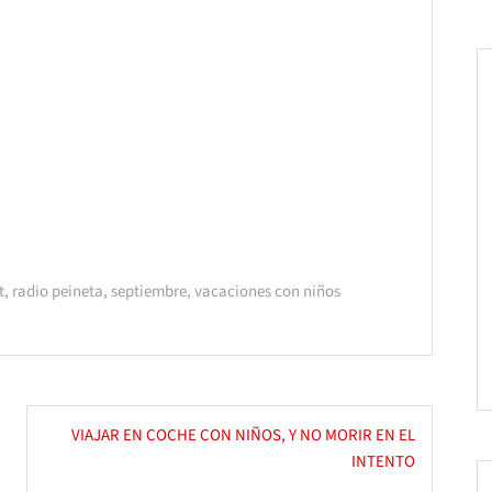
flecha
arriba/abajo
para
aumentar
o
disminuir
el
volumen.
t
,
radio peineta
,
septiembre
,
vacaciones con niños
VIAJAR EN COCHE CON NIÑOS, Y NO MORIR EN EL
INTENTO