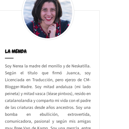
LA MENDA
Soy Nerea la madre del monillo y de Neskatilla.
Según el título que firmó Juanca, soy
Licenciada en Traducción, pero ejerzo de CM-
Blogger-Madre. Soy mitad andaluza (mi lado
peineta) y mitad vasca (léase pintxos), resido en
catalanolandia y comparto mi vida con el padre
de las criaturas desde años ancestros. Soy una
bomba en ebullición, extrovertida,
comunicadora, pasional y según mis amigas
muy Bree Van de Kamp. Soy una mezcla, entre