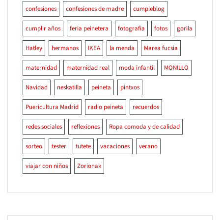
confesiones
confesiones de madre
cumpleblog
cumplir años
feria peinetera
fotografia
fotos
gorila
Hatley
hermanos
IKEA
la menda
Marea fucsia
maternidad
maternidad real
moda infantil
MONILLO
Navidad
neskatilla
peineta
pintxos
Puericultura Madrid
radio peineta
recuerdos
redes sociales
reflexiones
Ropa comoda y de calidad
sorteo
tester
tutete
vacaciones
verano
viajar con niños
Zorionak