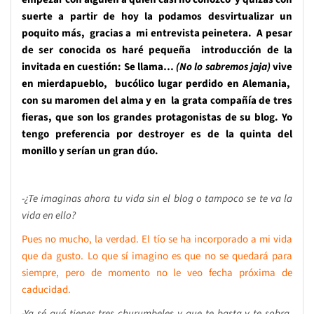
suerte a partir de hoy la podamos desvirtualizar un
poquito más, gracias a mi entrevista peinetera. A pesar
de ser conocida os haré pequeña introducción de la
invitada en cuestión: Se llama…
(No lo sabremos jaja)
vive
en mierdapueblo, bucólico lugar perdido en Alemania,
con su maromen del alma y en la grata compañía de tres
fieras, que son los grandes protagonistas de su blog. Yo
tengo preferencia por destroyer es de la quinta del
monillo y serían un gran dúo.
-¿Te imaginas ahora tu vida sin el blog o tampoco se te va la
vida en ello?
Pues no mucho, la verdad. El tío se ha incorporado a mi vida
que da gusto. Lo que sí imagino es que no se quedará para
siempre, pero de momento no le veo fecha próxima de
caducidad.
-Ya sé qué tienes tres churumbeles y que te basta y te sobra,