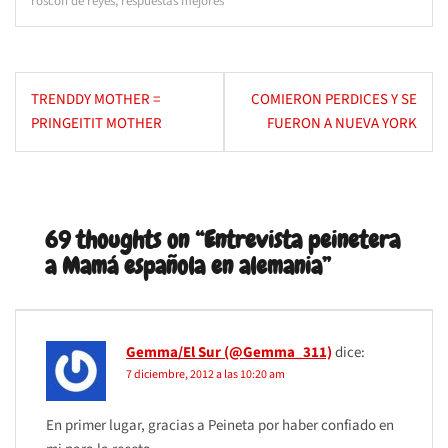
roscón de reyes
,
respuestas mejores
Navegación
TRENDDY MOTHER =
COMIERON PERDICES Y SE
de
PRINGEITIT MOTHER
FUERON A NUEVA YORK
entradas
69 thoughts on “
Entrevista peinetera
a Mamá española en alemania
”
Gemma/El Sur (@Gemma_311)
dice:
7 diciembre, 2012 a las 10:20 am
En primer lugar, gracias a Peineta por haber confiado en