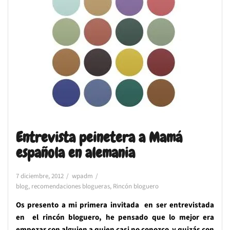
Entrevista peinetera a Mamá
española en alemania
7 diciembre, 2012
wpadm
blog
,
recomendaciones blogueras
,
Rincón bloguero
Os presento a mi primera invitada en ser entrevistada
en el rincón bloguero, he pensado que lo mejor era
empezar con alguien a quien casi no conozco y quizás con