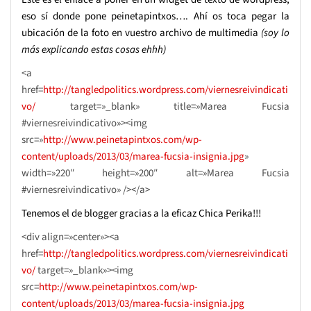
eso sí donde pone peinetapintxos…. Ahí os toca pegar la
ubicación de la foto en vuestro archivo de multimedia
(soy lo
más explicando estas cosas ehhh)
<a
href=
http://tangledpolitics.wordpress.com/viernesreivindicati
vo/
target=»_blank» title=»Marea Fucsia
#viernesreivindicativo»><img
src=»
http://www.peinetapintxos.com/wp-
content/uploads/2013/03/marea-fucsia-insignia.jpg
»
width=»220″ height=»200″ alt=»Marea Fucsia
#viernesreivindicativo» /></a>
Tenemos el de blogger gracias a la eficaz
Chica Perika
!!!
<div align=»center»><a
href=
http://tangledpolitics.wordpress.com/viernesreivindicati
vo/
target=»_blank»><img
src=
http://www.peinetapintxos.com/wp-
content/uploads/2013/03/marea-fucsia-insignia.jpg