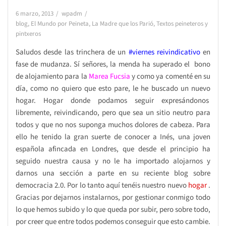
6 marzo, 2013
wpadm
blog
,
El Mundo por Peineta
,
La Madre que los Parió
,
Textos peineteros y
pintxeros
Saludos desde las trinchera de un
#viernes reivindicativo
en
fase de mudanza. Sí señores, la menda ha superado el bono
de alojamiento para la
Marea Fucsia
y como ya comenté en su
día, como no quiero que esto pare, le he buscado un nuevo
hogar. Hogar donde podamos seguir expresándonos
libremente, reivindicando, pero que sea un sitio neutro para
todos y que no nos suponga muchos dolores de cabeza. Para
ello he tenido la gran suerte de conocer a Inés, una joven
española afincada en Londres, que desde el principio ha
seguido nuestra causa y no le ha importado alojarnos y
darnos una sección a parte en su reciente blog sobre
democracia 2.0. Por lo tanto aquí tenéis nuestro nuevo
hogar
.
Gracias por dejarnos instalarnos, por gestionar conmigo todo
lo que hemos subido y lo que queda por subir, pero sobre todo,
por creer que entre todos podemos conseguir que esto cambie.