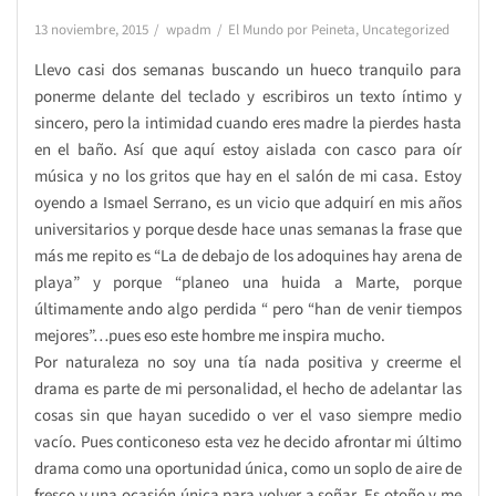
13 noviembre, 2015
wpadm
El Mundo por Peineta
,
Uncategorized
Llevo casi dos semanas buscando un hueco tranquilo para
ponerme delante del teclado y escribiros un texto íntimo y
sincero, pero la intimidad cuando eres madre la pierdes hasta
en el baño. Así que aquí estoy aislada con casco para oír
música y no los gritos que hay en el salón de mi casa. Estoy
oyendo a Ismael Serrano, es un vicio que adquirí en mis años
universitarios y porque desde hace unas semanas la frase que
más me repito es “La de debajo de los adoquines hay arena de
playa” y porque “planeo una huida a Marte, porque
últimamente ando algo perdida “ pero “han de venir tiempos
mejores”…pues eso este hombre me inspira mucho.
Por naturaleza no soy una tía nada positiva y creerme el
drama es parte de mi personalidad, el hecho de adelantar las
cosas sin que hayan sucedido o ver el vaso siempre medio
vacío. Pues conticoneso esta vez he decido afrontar mi último
drama como una oportunidad única, como un soplo de aire de
fresco y una ocasión única para volver a soñar. Es otoño y me