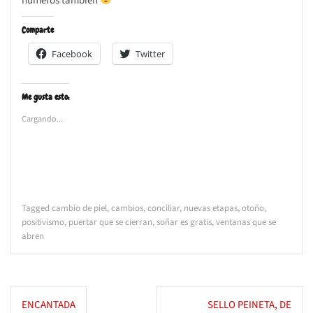
números también
Comparte
Facebook
Twitter
Me gusta esto:
Cargando...
Tagged
cambio de piel
,
cambios
,
conciliar
,
nuevas etapas
,
otoño
,
positivismo
,
puertar que se cierran
,
soñar es gratis
,
ventanas que se
abren
Navegación
ENCANTADA
SELLO PEINETA, DE