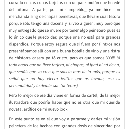
currado en casa unas tarjetas con un pack molón que heredé
del aitona. A parte, por mi cumpleblog ya me hice con
merchandaising de chapas peineteras, que llevaré cual tesoro
porque sólo tengo una docena y si veo alguien, muy pero que
muy entregado que se muere por tener algo peinetero pues es
lo único que le puedo dar, porque una no está para grandes
dispendios. Porque estoy segura que si fuera por Pintxos nos
presentábamos allí con una buena botella de vino y una ristra
de chistorra casera pa tó cristo, pero es que somos 300!!!
(A
todo aquel que no lleve tarjeta, ni chapas, ni Ipad ni ná de ná,
que sepáis que yo creo que sois lo más de lo más, porque es
señal que no hay efecto twitter que os invada, eso es
personalidad y lo demás son tonterías).
Pero lo mejor de ese día viene en forma de cartel, de la mejor
ilustradora que podría haber que no es otra que mi querida
novata, artífice de mi nuevo look.
En este punto es en el que voy a pararme y darles mi visión
peinetera de los hechos con grandes dosis de sinceridad por