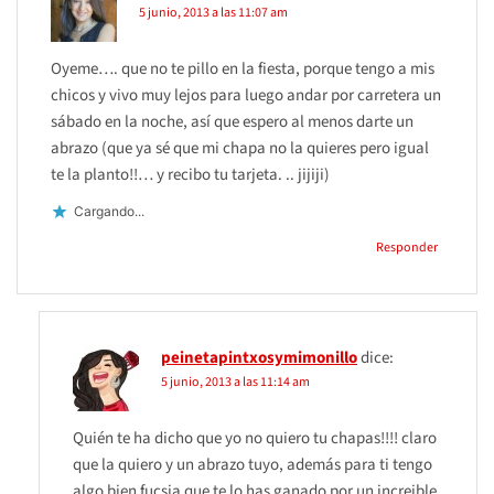
5 junio, 2013 a las 11:07 am
Oyeme…. que no te pillo en la fiesta, porque tengo a mis
chicos y vivo muy lejos para luego andar por carretera un
sábado en la noche, así que espero al menos darte un
abrazo (que ya sé que mi chapa no la quieres pero igual
te la planto!!… y recibo tu tarjeta. .. jijiji)
Cargando...
Responder
peinetapintxosymimonillo
dice:
5 junio, 2013 a las 11:14 am
Quién te ha dicho que yo no quiero tu chapas!!!! claro
que la quiero y un abrazo tuyo, además para ti tengo
algo bien fucsia que te lo has ganado por un increible