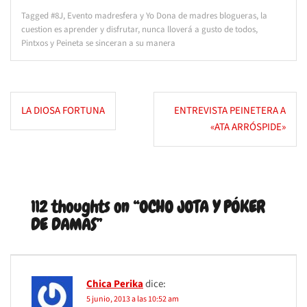
Tagged
#8J
,
Evento madresfera y Yo Dona de madres blogueras
,
la
cuestion es aprender y disfrutar
,
nunca lloverá a gusto de todos
,
Pintxos y Peineta se sinceran a su manera
Navegación
LA DIOSA FORTUNA
ENTREVISTA PEINETERA A
de
«ATA ARRÓSPIDE»
entradas
112 thoughts on “
OCHO JOTA Y PÓKER
DE DAMAS
”
Chica Perika
dice:
5 junio, 2013 a las 10:52 am