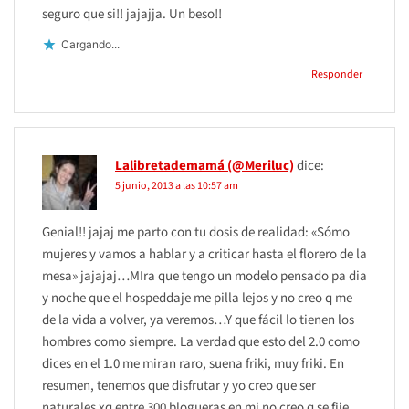
seguro que si!! jajajja. Un beso!!
Cargando...
Responder
Lalibretademamá (@Meriluc)
dice:
5 junio, 2013 a las 10:57 am
Genial!! jajaj me parto con tu dosis de realidad: «Sómo
mujeres y vamos a hablar y a criticar hasta el florero de la
mesa» jajajaj…MIra que tengo un modelo pensado pa dia
y noche que el hospeddaje me pilla lejos y no creo q me
de la vida a volver, ya veremos…Y que fácil lo tienen los
hombres como siempre. La verdad que esto del 2.0 como
dices en el 1.0 me miran raro, suena friki, muy friki. En
resumen, tenemos que disfrutar y yo creo que ser
naturales xq entre 300 blogueras en mi no creo q se fije