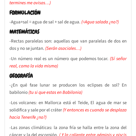
termines me avisas…)
FORMULACIÓN
-Agua+sal = agua de sal + sal de agua.
(=Agua salada ¿no?)
MATEMÁTICAS
-Rectas paralelas son: aquellas que van paralelas de dos en
dos y no se juntan.
(Serán asociales…)
-Un número real es un número que podemos tocar.
(Sí señor
real, como la vida misma)
GEOGRAFÍA
-¿En qué fase lunar se producen los eclipses de sol? En
babilonio
(tu si que estas en Babilonia)
-Los volcanes: en Mallorca está el Teide, El agua de mar se
solidifica y sale por el cráter
(Y entonces es cuando se desplaza
hacia Tenerife ¿no?)
-Las zonas climáticas: la zona fría se halla entre la zona del
cáncer y la del escorpión.
( Y la caliente entre géminis y piscis