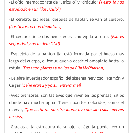
-El oído interno: consta de “utrículo” y “dráculo”
(Y esto lo has
estudiado en un “fascículo”)
-El cerebro: las ideas, después de hablar, se van al cerebro.
(Las tuyas no han llegado…)
-El cerebro tiene dos hemisferios: uno vigila al otro.
(Eso es
seguridad y no lo dela ONU)
-Esqueleto de la pantorrilla: está formada por el hueso más
largo del cuerpo, el fémur, que va desde el omoplato hasta la
rótula.
(Esos son piernas y no las de Elle McPherson)
-Celebre investigador español del sistema nervioso: “Ramón y
Cagar
( Leñe eran 2 y yo sin enterarme!)
-Aves prensoras: son las aves que viven en las prensas, sitios
donde hay mucha agua. Tienen bonitos coloridos, como el
cuervo,
(Que sería de nuestra fauna avícola sin esos cuervos
fucsias)
-Gracias a la estructura de su ojo, el águila puede leer un