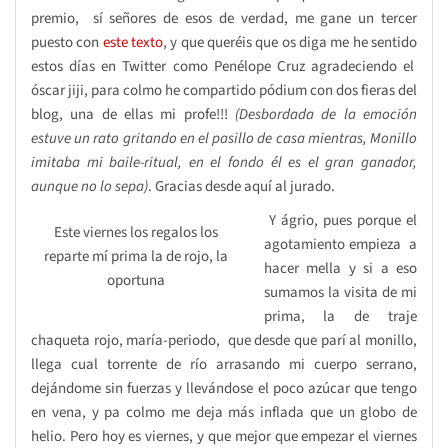
premio, sí señores de esos de verdad, me gane un tercer
puesto con
este texto
, y que queréis que os diga me he sentido
estos días en Twitter como Penélope Cruz agradeciendo el
óscar jiji, para colmo he compartido pódium con dos fieras del
blog, una de ellas mi profe!!!
(Desbordada de la emoción
estuve un rato gritando en el pasillo de casa mientras, Monillo
imitaba mi baile-ritual, en el fondo él es el gran ganador,
aunque no lo sepa)
. Gracias desde aquí al jurado.
Y ágrio, pues porque el
Este viernes los regalos los
agotamiento empieza a
reparte mí prima la de rojo, la
hacer mella y si a eso
oportuna
sumamos la visita de mi
prima, la de traje
chaqueta rojo, maría-periodo, que desde que parí al monillo,
llega cual torrente de río arrasando mi cuerpo serrano,
dejándome sin fuerzas y llevándose el poco azúcar que tengo
en vena, y pa colmo me deja más inflada que un globo de
helio. Pero hoy es viernes, y que mejor que empezar el viernes