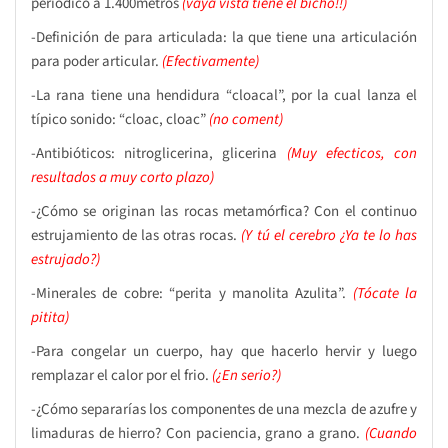
periódico a 1.400metros
(vaya vista tiene el bicho!!)
-Definición de para articulada: la que tiene una articulación
para poder articular.
(Efectivamente
)
-La rana tiene una hendidura “cloacal”, por la cual lanza el
típico sonido: “cloac, cloac”
(no coment)
-Antibióticos: nitroglicerina, glicerina
(Muy efecticos, con
resultados a muy corto plazo)
-¿Cómo se originan las rocas metamórfica? Con el continuo
estrujamiento de las otras rocas.
(Y tú el cerebro ¿Ya te lo has
estrujado?)
-Minerales de cobre: “perita y manolita Azulita”.
(Tócate la
pitita)
-Para congelar un cuerpo, hay que hacerlo hervir y luego
remplazar el calor por el frio.
(¿En serio?)
-¿Cómo separarías los componentes de una mezcla de azufre y
limaduras de hierro? Con paciencia, grano a grano.
(Cuando