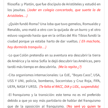
filosofía: y Platón, que fue discípulo de Aristóteles y estudió en
los jesuitas.
(Joder en colegio concertado, que suerte la de
Aristóteles…)
-¿Quién fundó Roma? Una loba que tuvo gemelos, Romualdo y
Renaldo, uno mató a otro con la quijada de un burro y el otro
estuvo vagando hasta que en la orillas del Río Tibias fundó la
ciudad porque ya estaba harto de dar vueltas.
( Eh machote,
hoy dormirás tranquilo…)
-Lo que Colón pretendía en su aventura era descubrir la tierra
de América y la reina Sofía le dejó descubrir las Américas, pero
tardó más tiempo en descubrirla.
(
Me lo repita ¿?)
-Cita organismos internacionales: La OJE, “Boyes Caos”, USA,
USS Y UNI, policía, bomberos, Socorristas y Cruz Roja, FIFA,
UEFA, NASA Y URSS.
(Te falta el RACC, DIA y LIDL, suspendida)
-El franquismo y la transición: este tema no es mí preferido
debido a que yo soy más partidario de hablar del franquismo
que de la oposición al franquismo.
(No seré yo quien te