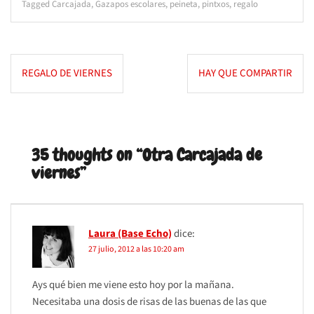
Tagged
Carcajada
,
Gazapos escolares
,
peineta
,
pintxos
,
regalo
Navegación
REGALO DE VIERNES
HAY QUE COMPARTIR
de
entradas
35 thoughts on “
Otra Carcajada de
viernes
”
Laura (Base Echo)
dice:
27 julio, 2012 a las 10:20 am
Ays qué bien me viene esto hoy por la mañana.
Necesitaba una dosis de risas de las buenas de las que