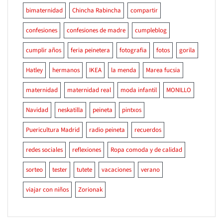
bimaternidad
Chincha Rabincha
compartir
confesiones
confesiones de madre
cumpleblog
cumplir años
feria peinetera
fotografia
fotos
gorila
Hatley
hermanos
IKEA
la menda
Marea fucsia
maternidad
maternidad real
moda infantil
MONILLO
Navidad
neskatilla
peineta
pintxos
Puericultura Madrid
radio peineta
recuerdos
redes sociales
reflexiones
Ropa comoda y de calidad
sorteo
tester
tutete
vacaciones
verano
viajar con niños
Zorionak