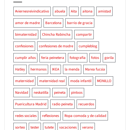
#viernesreivindicativo
abuela
Aita
aitona
amistad
amor de madre
Barcelona
barrio de gracia
bimaternidad
Chincha Rabincha
compartir
confesiones
confesiones de madre
cumpleblog
cumplir años
feria peinetera
fotografia
fotos
gorila
Hatley
hermanos
IKEA
la menda
Marea fucsia
maternidad
maternidad real
moda infantil
MONILLO
Navidad
neskatilla
peineta
pintxos
Puericultura Madrid
radio peineta
recuerdos
redes sociales
reflexiones
Ropa comoda y de calidad
sorteo
tester
tutete
vacaciones
verano